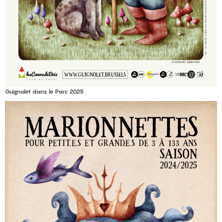
Guignolet dans le Parc 2025