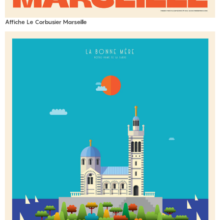
Affiche Le Corbusier Marseille