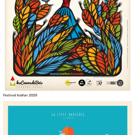
Festival Insifon 2025