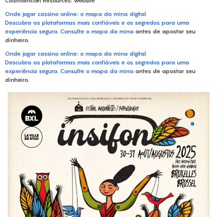
Casinolincoln Resources: website
Onde jogar cassino online: o mapa da mina digital
Descubra as plataformas mais confiáveis e os segredos para uma
experiência segura. Consulte o
mapa da mina
antes de apostar seu
dinheiro.
Onde jogar cassino online: o mapa da mina digital
Descubra as plataformas mais confiáveis e os segredos para uma
experiência segura. Consulte o
mapa da mina
antes de apostar seu
dinheiro.